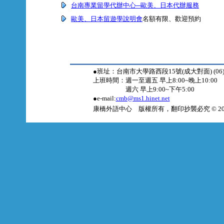
台南專業留學代辦中心─歐美、日本代辦服務
歐美、日本留遊學說明會
名額有限、歡迎預約
●班址：台南市大學路西段15號(成大對面) (06)2
上班時間：週一至週五 早上8:00~晚上10:00
週六 早上9:00~下午5:00
●e-mail:
cmb@ms1.hinet.net
康橋外語中心 版權所有，翻印抄襲必究 © 2011 Cambridg