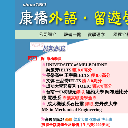
賀!!
康橋學員
UNIVERSITY of MELBOURNE
吳溦芳IELTS
獲
8.0高分
長榮高中 王宇蘅IELTS
獲
8.0高分
文藻 王品喬IELTS
獲
8.0高分
成功大學郭宸秀 TOEIC
獲970高分
紐約大學 阿布達比分
台南一中柯斐元
錄取
校 電機系
※獲高額獎學金※
成大機械系石松靈
史丹佛大學
錄取
MS in Mechanical Engineering
高醫 劉冠妤
錄取
普渡大學 化學系 博士班
(獲得全額獎學金及每個月生活費2000美元)