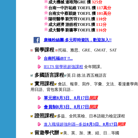
成大機械 連唯翔GRE 獲
325分
台南一中許祐維 TOEFL 獲
117高分
台南女中蔡穎婕 TOEFL 獲
101高分
陽明醫學 劉芳羽TOEFL獲
110分
成大經濟 游皓程TOEFL獲
112分
成大醫學 劉書寧TOEFL獲
116分
康橋粉絲團-多元即時資訊，歡迎加入!!
留學課程
托福、雅思、GRE、GMAT、SAT
台南托福iBT !!...
IELTS 留學班超強課程
全年開課。
多國語言課程
英.日.德.法.西五種語言
實用課程
會話、報章、寫作、字彙、文法、看漫畫學商
用日語、背包客英日語...
單元班8月3日、8月17日
開課
會員制8月3日、8月17日
開課
證照課程
多益、全民英檢、日本語能力檢定課程
進入職場超強利器─多益
8月3日、8月17日
開課
留遊學代辦
美、英、加、澳、紐、日…等國